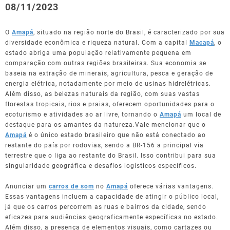
08/11/2023
O
Amapá
, situado na região norte do Brasil, é caracterizado por sua
diversidade econômica e riqueza natural. Com a capital
Macapá
, o
estado abriga uma população relativamente pequena em
comparação com outras regiões brasileiras. Sua economia se
baseia na extração de minerais, agricultura, pesca e geração de
energia elétrica, notadamente por meio de usinas hidrelétricas.
Além disso, as belezas naturais da região, com suas vastas
florestas tropicais, rios e praias, oferecem oportunidades para o
ecoturismo e atividades ao ar livre, tornando o
Amapá
um local de
destaque para os amantes da natureza.Vale mencionar que o
Amapá
é o único estado brasileiro que não está conectado ao
restante do país por rodovias, sendo a BR-156 a principal via
terrestre que o liga ao restante do Brasil. Isso contribui para sua
singularidade geográfica e desafios logísticos específicos.
Anunciar um
carros de som
no
Amapá
oferece várias vantagens.
Essas vantagens incluem a capacidade de atingir o público local,
já que os carros percorrem as ruas e bairros da cidade, sendo
eficazes para audiências geograficamente específicas no estado.
Além disso, a presença de elementos visuais, como cartazes ou